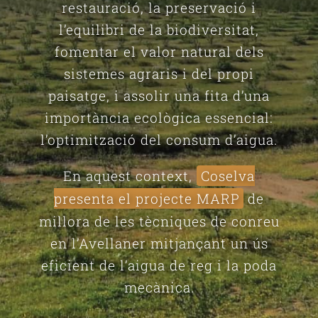
restauració, la preservació i
l’equilibri de la biodiversitat,
fomentar el valor natural dels
sistemes agraris i del propi
paisatge, i assolir una fita d’una
importància ecològica essencial:
l’optimització del consum d’aigua.
En aquest context,
Coselva
presenta el projecte MARP
de
millora de les tècniques de conreu
en l’Avellaner mitjançant un ús
eficient de l’aigua de reg i la poda
mecànica.