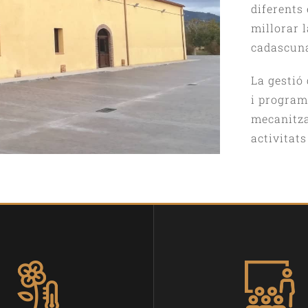
diferents 
millorar l
cadascuna
La gestió
i program
mecanitza
activitat