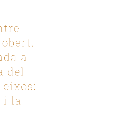
ntre
 obert,
ada al
a del
 eixos:
 i la