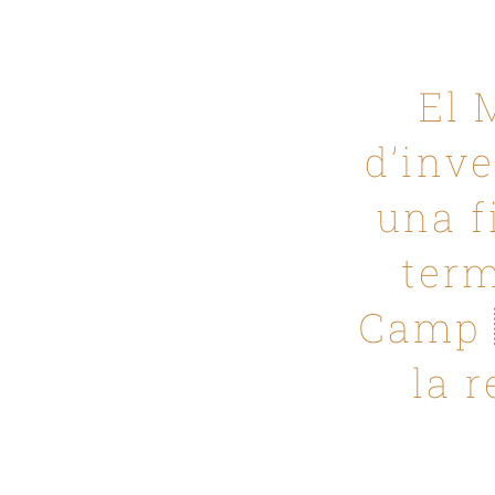
El 
d’inve
una f
term
Camp 
la r