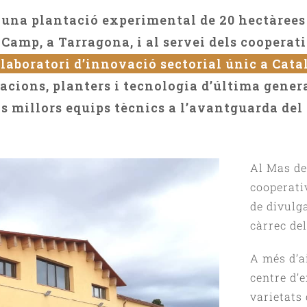
e una plantació experimental de 20 hectàrees 
 Camp, a Tarragona, i al servei dels cooperati
laboratori d’innovació sectorial únic a Cat
acions, planters i tecnologia d’última gener
s millors equips tècnics a l’avantguarda del 
Al Mas del
cooperati
de divulga
càrrec del
A més d’a
centre d’
varietats