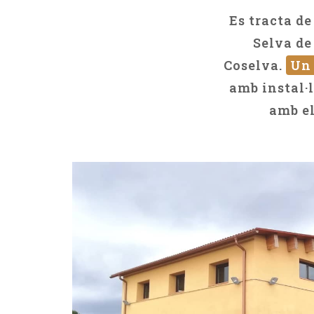
Es tracta d
Selva de
Coselva.
Un 
amb instal·l
amb el