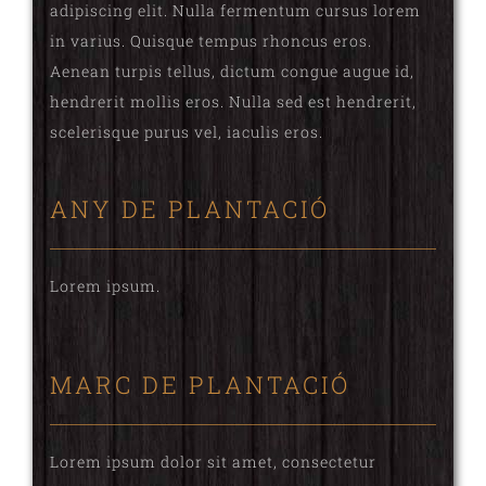
adipiscing elit. Nulla fermentum cursus lorem
in varius. Quisque tempus rhoncus eros.
Aenean turpis tellus, dictum congue augue id,
hendrerit mollis eros. Nulla sed est hendrerit,
scelerisque purus vel, iaculis eros.
ANY DE PLANTACIÓ
Lorem ipsum.
MARC DE PLANTACIÓ
Lorem ipsum dolor sit amet, consectetur