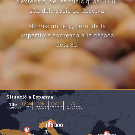
d’extensió, de les quals quasi 3.000
són dels socis de Coselva.
Només un terç, però, de la
superfície conreada a la dècada
dels 80.
Situació a Espanya
10è
12.300
90%
10.000
1/3
TONES
TARRAGONA
HECTÀREES
DEL CONREU
PRODUCTOR
I GIRONA
DELS ANYS 80
100.000
T
Girona