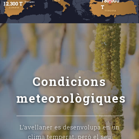
780.000
ITÀLIA
12.300 T
Tarragona
T
ESPANYA
TURQUIA
Condicions
meteorològiques
L’avellaner es desenvolupa en un
clima temperat, però el seu