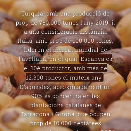
Turquia, amb una producció de
prop de 780.000 tones l’any 2019, i,
a una considerable distància,
Itàlia, amb prop de 100.000 tones,
lideren el mercat mundial de
l’avellana, en el qual
Espanya és
el 10è productor, amb més de
12.300 tones el mateix any
.
D’aquestes, aproximadament un
90% es concentra en les
plantacions catalanes de
Tarragona i Girona, que ocupen
prop de 10.000 hectàrees