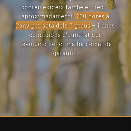
conreu exigeix també el fred –
aproximadamentt
700 hores a
l’any per sota dels 7 graus
– i unes
condicions d’humitat que
l’evolució del clima ha deixat de
garantir.